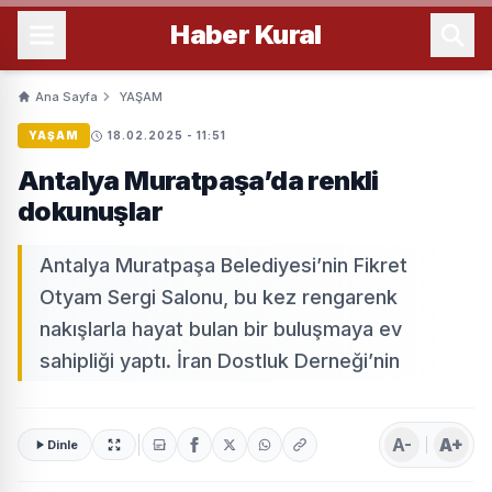
Haber
Kural
Ana Sayfa
YAŞAM
YAŞAM
18.02.2025 - 11:51
Antalya Muratpaşa’da renkli
dokunuşlar
Antalya Muratpaşa Belediyesi’nin Fikret
Otyam Sergi Salonu, bu kez rengarenk
nakışlarla hayat bulan bir buluşmaya ev
sahipliği yaptı. İran Dostluk Derneği’nin
A-
A+
Dinle