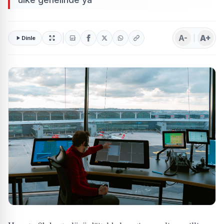
A-
A+
Dinle