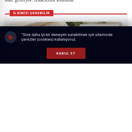
İLGİNİZİ ÇEKEBİLİR
"Size daha iyi bir deneyim sunabilmek için sitemizde
çerezler (cookies) kullanıyoruz.
KABUL ET
Gece Sık Dönenler İçin Yatak Seçimi
HABERI OKU
KAĞIT STRİBİN YERİNİ ELEKTRONİK STRİP