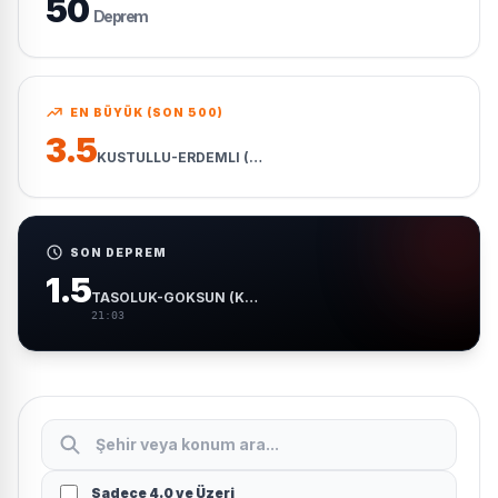
50
Deprem
EN BÜYÜK (SON 500)
3.5
KUSTULLU-ERDEMLI (MERSIN)
SON DEPREM
1.5
TASOLUK-GOKSUN (KAHRAMANMARAS)
21:03
Sadece 4.0 ve Üzeri