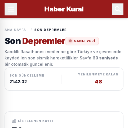
Haber
Kural
ANA SAYFA
/
SON DEPREMLER
Son
Depremler
CANLI VERI
Kandilli Rasathanesi verilerine göre Türkiye ve çevresinde
kaydedilen son sismik hareketlilikler. Sayfa
60 saniyede
bir
otomatik güncellenir.
YENILENMEYE KALAN
SON GÜNCELLEME
47
21:42:02
LISTELENEN KAYIT