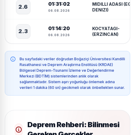
01:31:02
MIDILLI ADASI (EGE
2.6
DENIZI)
06.08.2026
01:14:20
KOCYATAGI-
2.3
(ERZINCAN)
06.08.2026
Bu sayfadaki veriler doğrudan Boğaziçi Üniversitesi Kandilli
Rasathanesi ve Deprem Araştırma Enstitüsü (KRDAE)
Bölgesel Deprem-Tsunami İzleme ve Değerlendirme
Merkezi (BDTİM) sistemlerinden anlık olarak
sağlanmaktadır. Sistem aşırı yoğunluğu önlemek adına
verileri 1 dakika (60 sn) gecikmeli olarak önbellekten sunar.
Deprem Rehberi: Bilinmesi
Gereken Gerçekler