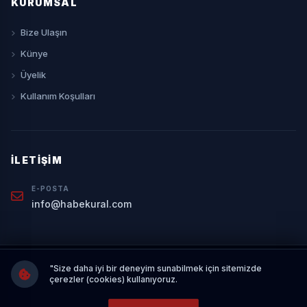
KURUMSAL
Bize Ulaşın
Künye
Üyelik
Kullanım Koşulları
İLETIŞIM
E-POSTA
info@habekural.com
© 2026 Haber Kural. Tüm hakları saklıdır. Sitemizdeki içerikler izinsiz
"Size daha iyi bir deneyim sunabilmek için sitemizde
ve kaynak gösterilmeden kopyalanamaz.
çerezler (cookies) kullanıyoruz.
YAZILIM & TASARIM:
YN HABER