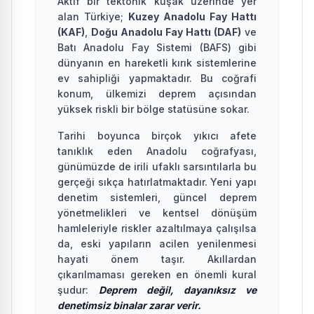
Aktif bir tektonik kuşak üzerinde yer
alan Türkiye;
Kuzey Anadolu Fay Hattı
(KAF)
,
Doğu Anadolu Fay Hattı (DAF)
ve
Batı Anadolu Fay Sistemi (BAFS) gibi
dünyanın en hareketli kırık sistemlerine
ev sahipliği yapmaktadır. Bu coğrafi
konum, ülkemizi deprem açısından
yüksek riskli bir bölge statüsüne sokar.
Tarihi boyunca birçok yıkıcı afete
tanıklık eden Anadolu coğrafyası,
günümüzde de irili ufaklı sarsıntılarla bu
gerçeği sıkça hatırlatmaktadır. Yeni yapı
denetim sistemleri, güncel deprem
yönetmelikleri ve kentsel dönüşüm
hamleleriyle riskler azaltılmaya çalışılsa
da, eski yapıların acilen yenilenmesi
hayati önem taşır. Akıllardan
çıkarılmaması gereken en önemli kural
şudur:
Deprem değil, dayanıksız ve
denetimsiz binalar zarar verir.