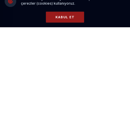
çerezler (cookies) kullanıyoruz.
KABUL ET
E-BÜLTEN ABONELIĞI
Gündemi kaçırmayın! En önemli haberler ve son dakika
gelişmeleri e-posta adresinize gelsin.
ABONE OL
Haber
Kural