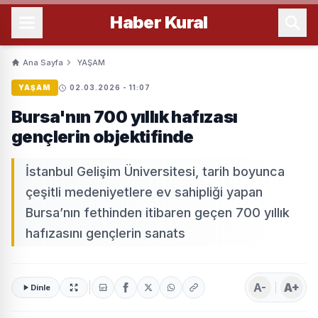
Haber
Kural
Ana Sayfa
YAŞAM
YAŞAM
02.03.2026 - 11:07
Bursa'nın 700 yıllık hafızası
gençlerin objektifinde
İstanbul Gelişim Üniversitesi, tarih boyunca
çeşitli medeniyetlere ev sahipliği yapan
Bursa’nın fethinden itibaren geçen 700 yıllık
hafızasını gençlerin sanats
A-
A+
Dinle