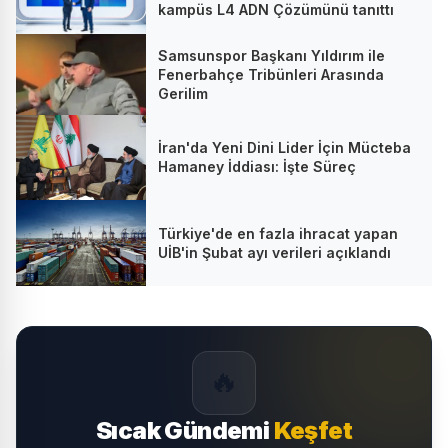
kampüs L4 ADN Çözümünü tanıttı
Samsunspor Başkanı Yıldırım ile
Fenerbahçe Tribünleri Arasında
Gerilim
İran'da Yeni Dini Lider İçin Mücteba
Hamaney İddiası: İşte Süreç
Türkiye'de en fazla ihracat yapan
UİB'in Şubat ayı verileri açıklandı
🔥
Sıcak Gündemi
Keşfet