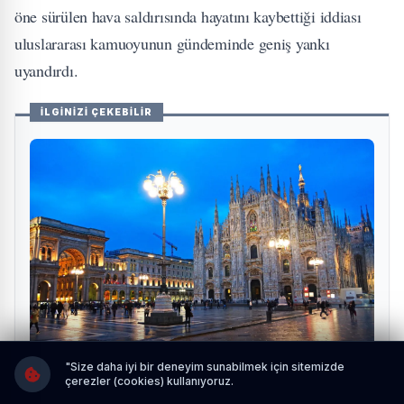
öne sürülen hava saldırısında hayatını kaybettiği iddiası
uluslararası kamuoyunun gündeminde geniş yankı
uyandırdı.
İLGİNİZİ ÇEKEBİLİR
"Size daha iyi bir deneyim sunabilmek için sitemizde
İtalya Golden Visa İle Yatırım Danışmanlık
çerezler (cookies) kullanıyoruz.