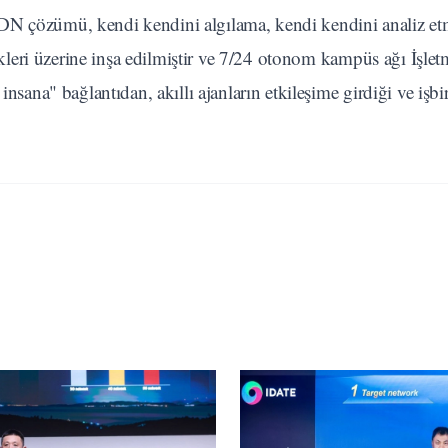
DN çözümü, kendi kendini algılama, kendi kendini analiz et
leri üzerine inşa edilmiştir ve 7/24 otonom kampüs ağı İşlet
a" bağlantıdan, akıllı ajanların etkileşime girdiği ve işbirl