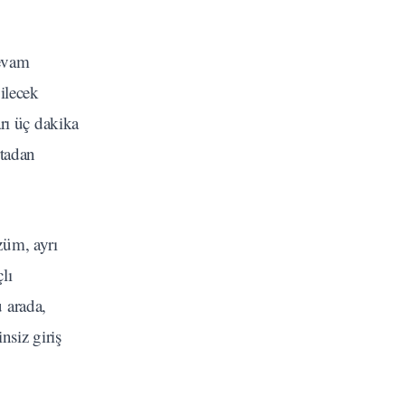
devam
ilecek
rı üç dakika
rtadan
züm, ayrı
lı
 arada,
nsiz giriş