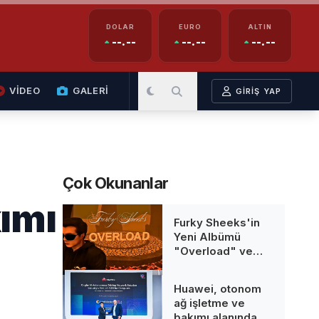
DOLAR
EURO
ALTIN
--.--
--.--
--.--
VİDEO
GALERİ
GİRİŞ YAP
Çok Okunanlar
ımı
Furky Sheeks'in
Yeni Albümü
"Overload" ve
Animasyon Klibi
Fragmanı Yayın
Huawei, otonom
Takvimi Açıklandı
ağ işletme ve
bakımı alanında