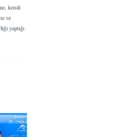
me, kendi
me ve
iği yaptığı