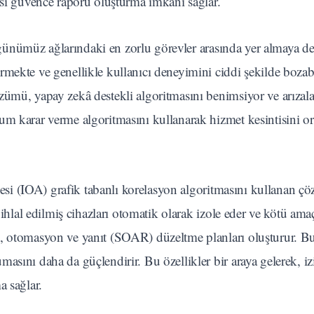
ası güvence raporu oluşturma imkânı sağlar.
ti, günümüz ağlarındaki en zorlu görevler arasında yer almaya 
rmekte ve genellikle kullanıcı deneyimini ciddi şekilde bozab
zümü, yapay zekâ destekli algoritmasını benimsiyor ve arızala
um karar verme algoritmasını kullanarak hizmet kesintisini o
esi (IOA) grafik tabanlı korelasyon algoritmasını kullanan çö
 ihlal edilmiş cihazları otomatik olarak izole eder ve kötü amaç
e, otomasyon ve yanıt (SOAR) düzeltme planları oluşturur. Bu
sını daha da güçlendirir. Bu özellikler bir araya gelerek, izi
a sağlar.