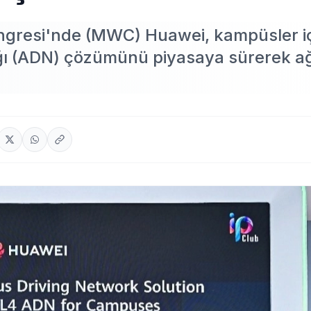
gresi'nde (MWC) Huawei, kampüsler i
ğı (ADN) çözümünü piyasaya sürerek a