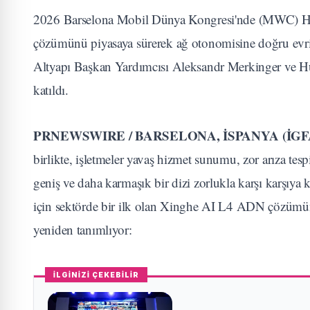
2026 Barselona Mobil Dünya Kongresi'nde (MWC) Hu
çözümünü piyasaya sürerek ağ otonomisine doğru evri
Altyapı Başkan Yardımcısı Aleksandr Merkinger ve H
katıldı.
PRNEWSWIRE / BARSELONA, İSPANYA (İGFA
birlikte, işletmeler yavaş hizmet sunumu, zor arıza tesp
geniş ve daha karmaşık bir dizi zorlukla karşı karşıy
için sektörde bir ilk olan Xinghe AI L4 ADN çözümünü
yeniden tanımlıyor:
İLGİNİZİ ÇEKEBİLİR