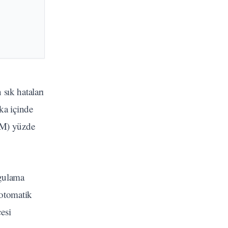
 sık hataları
ka içinde
TTM) yüzde
ygulama
 otomatik
esi