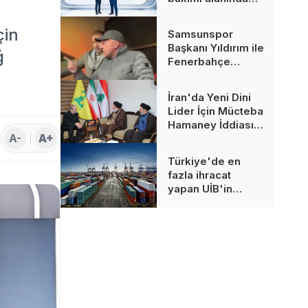
çığır açarak
sektörün ilk
çin
Samsunspor
kampüs L4 ADN
Başkanı Yıldırım ile
Çözümünü tanıttı
ğ
Fenerbahçe
Tribünleri
Arasında Gerilim
İran'da Yeni Dini
Lider İçin Mücteba
Hamaney İddiası:
A-
A+
İşte Süreç
Türkiye'de en
fazla ihracat
yapan UİB'in
Şubat ayı verileri
açıklandı