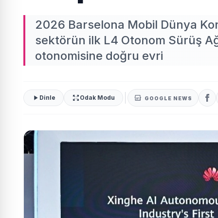
2026 Barselona Mobil Dünya Kon
sektörün ilk L4 Otonom Sürüş A
otonomisine doğru evri
Dinle
Odak Modu
GOOGLE NEWS