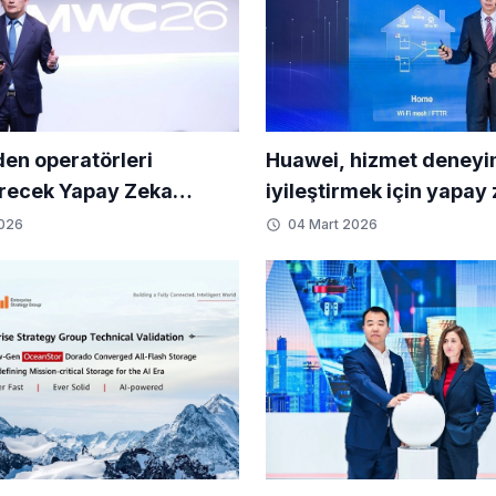
en operatörleri
Huawei, hizmet deneyi
recek Yapay Zeka
iyileştirmek için yapay
 Yeşil Saha ve GW
merkezli tamamen Opti
2026
04 Mart 2026
nde AIDC Çözümleri
Ağı kurmayı öneriyor