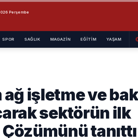
2026 Perşembe
SPOR
SAĞLIK
MAGAZİN
EĞİTİM
YAŞAM
ağ işletme ve bak
çarak sektörün ilk
Çözümünü tanıttı