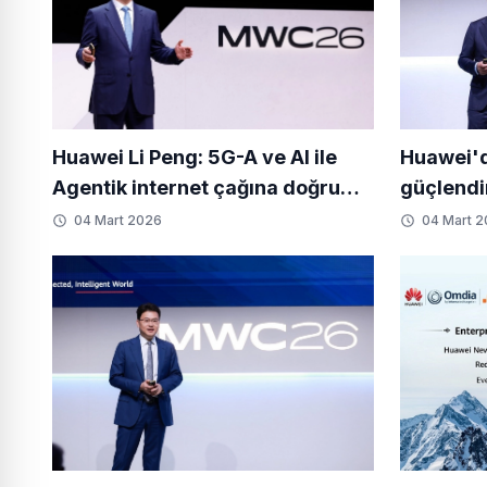
Huawei Li Peng: 5G-A ve AI ile
Huawei'd
Agentik internet çağına doğru
güçlendi
hızlanma
Destekli
04 Mart 2026
04 Mart 
seviyesi