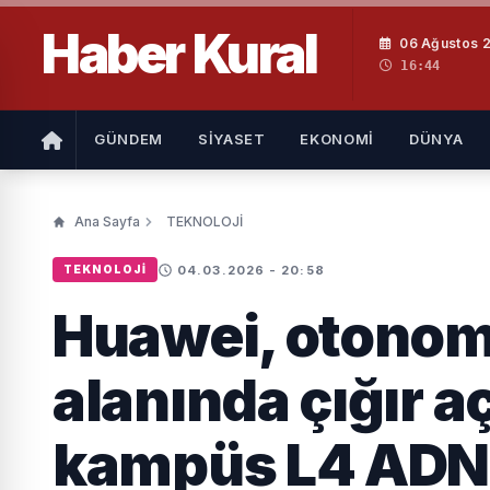
Haber
Kural
06 Ağustos 
16:44
GÜNDEM
SİYASET
EKONOMİ
DÜNYA
Ana Sayfa
TEKNOLOJİ
04.03.2026 - 20:58
TEKNOLOJİ
Huawei, otonom 
alanında çığır a
kampüs L4 ADN 