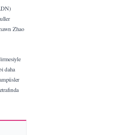
(ADN)
uller
 Shawn Zhao
dirmesiyle
ibi daha
kampüsler
etrafında