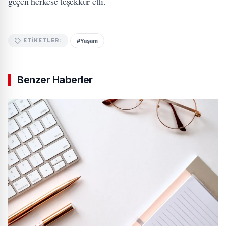
geçen herkese teşekkür etti.
#Yaşam
ETIKETLER:
Benzer Haberler