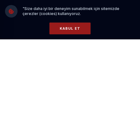
"Size daha iyi bir deneyim sunabilmek için sitemizde
çerezler (cookies) kullanıyoruz.
KABUL ET
Gece Sık Dönenler İçin Yatak Seçimi
HABERI OKU
Aralık 2024’ten bu yana aralıksız devam eden operasyon
kapsamında deniz tabanından 1 milyon ton dip çamuru
çıkarıldı.
Toplam 4 milyon tonluk hedef doğrultusunda ilerleyen
çalışmalarla, Körfez’in dip yapısında yıllar içinde oluşan
birikimin giderilmesi ve deniz ekosisteminin