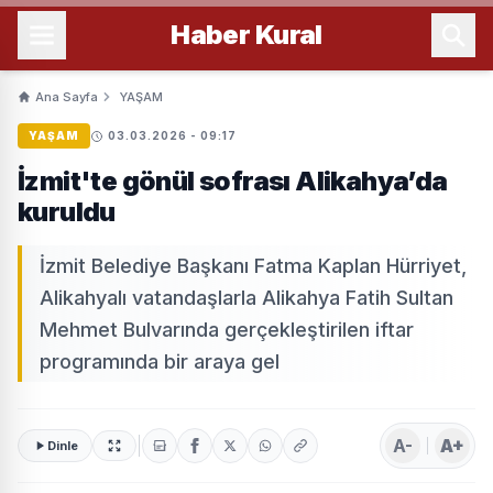
Haber
Kural
Ana Sayfa
YAŞAM
YAŞAM
03.03.2026 - 09:17
İzmit'te gönül sofrası Alikahya’da
kuruldu
İzmit Belediye Başkanı Fatma Kaplan Hürriyet,
Alikahyalı vatandaşlarla Alikahya Fatih Sultan
Mehmet Bulvarında gerçekleştirilen iftar
programında bir araya gel
A-
A+
Dinle