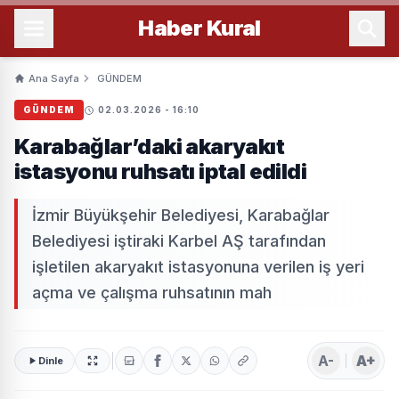
Haber
Kural
Ana Sayfa
GÜNDEM
GÜNDEM
02.03.2026 - 16:10
Karabağlar’daki akaryakıt
istasyonu ruhsatı iptal edildi
İzmir Büyükşehir Belediyesi, Karabağlar
Belediyesi iştiraki Karbel AŞ tarafından
işletilen akaryakıt istasyonuna verilen iş yeri
açma ve çalışma ruhsatının mah
A-
A+
Dinle