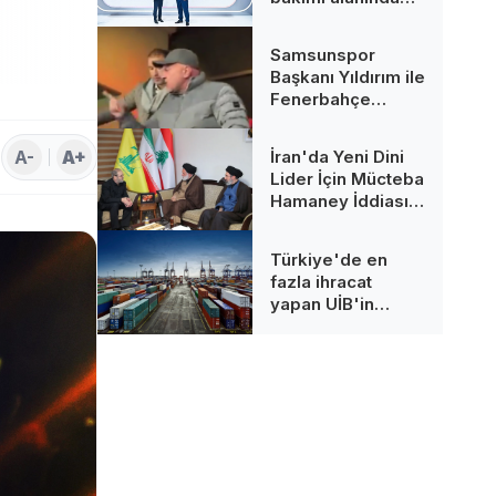
çığır açarak
sektörün ilk
Samsunspor
kampüs L4 ADN
Başkanı Yıldırım ile
Çözümünü tanıttı
Fenerbahçe
Tribünleri
Arasında Gerilim
A-
A+
İran'da Yeni Dini
Lider İçin Mücteba
Hamaney İddiası:
İşte Süreç
Türkiye'de en
fazla ihracat
yapan UİB'in
Şubat ayı verileri
açıklandı