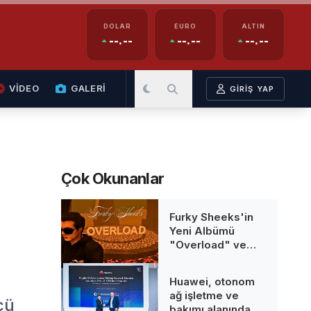
DOLAR
EURO
ALTIN
--.--
--.--
--.--
VİDEO
GALERİ
GİRİŞ YAP
Çok Okunanlar
Furky Sheeks'in
Yeni Albümü
"Overload" ve
Animasyon Klibi
Fragmanı Yayın
Huawei, otonom
Takvimi Açıklandı
ağ işletme ve
cü
bakımı alanında