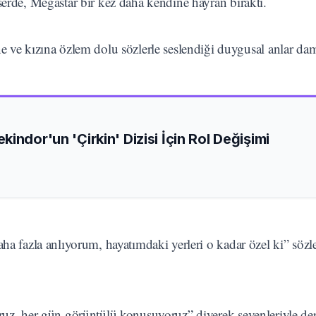
serde, Megastar bir kez daha kendine hayran bıraktı.
 ve kızına özlem dolu sözlerle seslendiği duygusal anlar da
indor'un 'Çirkin' Dizisi İçin Rol Değişimi
ha fazla anlıyorum, hayatımdaki yerleri o kadar özel ki” sözle
ruz, her gün görüntülü konuşuyoruz” diyerek sevenleriyle dert