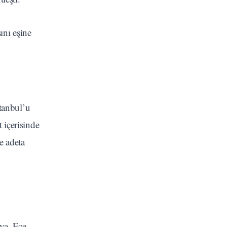
ını eşine
tanbul’u
 içerisinde
e adeta
ya, Ece