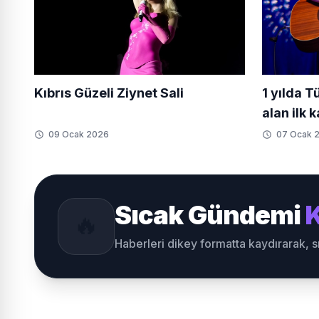
Kıbrıs Güzeli Ziynet Sali
1 yılda T
alan ilk 
09 Ocak 2026
07 Ocak 
Sıcak Gündemi
K
🔥
Haberleri dikey formatta kaydırarak, 