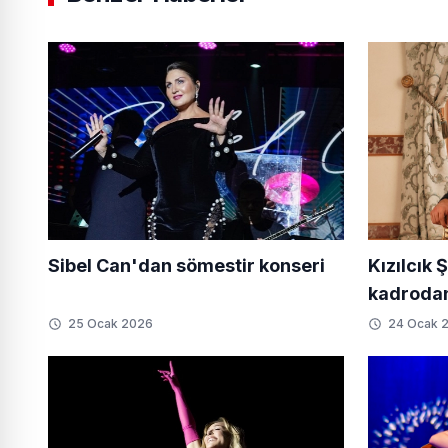
Sibel Can'dan sömestir konseri
Kızılcık Ş
kadrodan
25 Ocak 2026
24 Ocak 