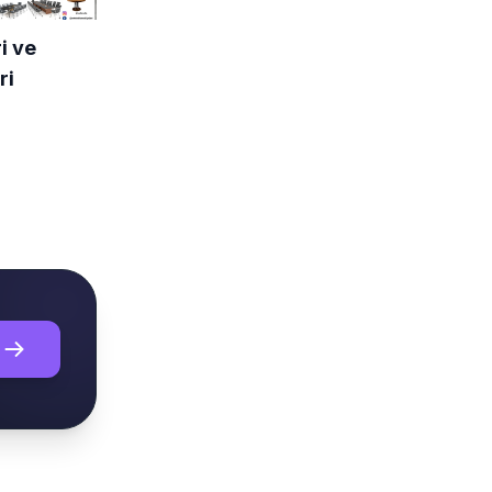
i ve
ri