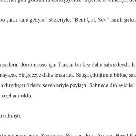
 şarkı sana geliyor” sözleriyle, “Beni Çok Sev” isimli şarkıs
onserlerin dördüncüsü için Tarkan bir kez daha sahnedeydi. İs
ayacak bir geceye daha imza attı. Satışa çıktığında birkaç saat
na duyduğu özlemi sevenleriyle paylaştı. Sahnede dinleyicilerl
özel anı oldu.
i almıştı.
nleyiciler arasında, Semiramis Pekkan, Enis Arıkan, Hazal Ka