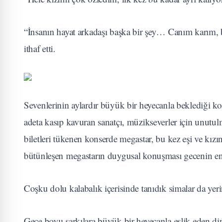
“İnsanın hayat arkadaşı başka bir şey… Canım karım, bu
ithaf etti.
Sevenlerinin aylardır büyük bir heyecanla beklediği k
adeta kasıp kavuran sanatçı, müzikseverler için unutulm
biletleri tükenen konserde megastar, bu kez eşi ve kızı
bütünleşen megastarın duygusal konuşması gecenin en 
Coşku dolu kalabalık içerisinde tanıdık simalar da yerin
Gece boyu şarkılara büyük bir heyecanla eşlik eden di