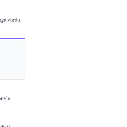
mga vurdu.
riyle
leşti.