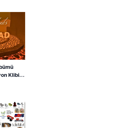
lbümü
on Klibi
i