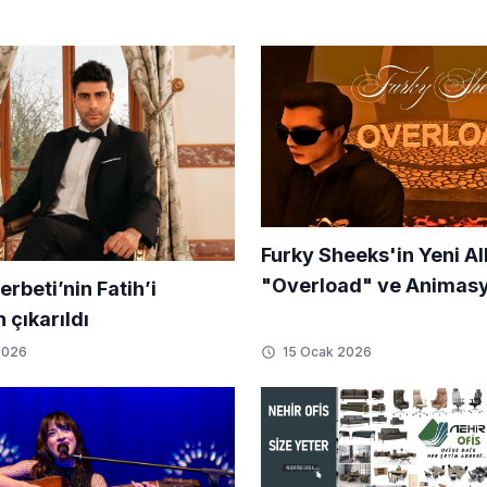
Furky Sheeks'in Yeni A
"Overload" ve Animasy
erbeti’nin Fatih’i
Fragmanı Yayın Takvim
 çıkarıldı
Açıklandı
2026
15 Ocak 2026