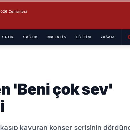
026 Cumartesi
SPOR
SAĞLIK
MAGAZİN
EĞİTİM
YAŞAM
 'Beni çok sev'
i
kasıp kavuran konser serisinin dördün