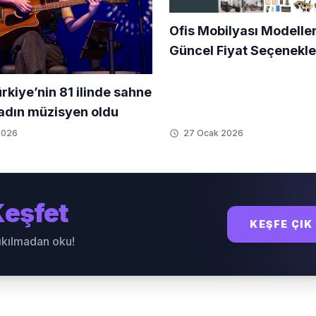
Ofis Mobilyası Modeller
Güncel Fiyat Seçenekle
ürkiye’nin 81 ilinde sahne
kadın müzisyen oldu
2026
27 Ocak 2026
eşfet
KEŞFE ÇIK
sıkılmadan oku!