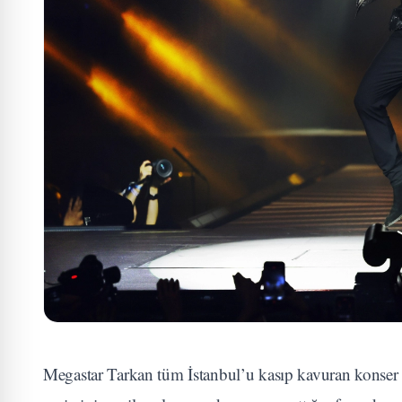
Megastar Tarkan tüm İstanbul’u kasıp kavuran konser 