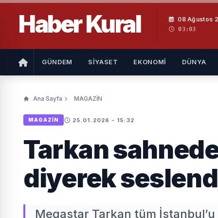
Haber
Kural
08 Ağustos 2
03:03
GÜNDEM
SİYASET
EKONOMİ
DÜNYA
Ana Sayfa
MAGAZİN
25.01.2026 - 15:32
MAGAZİN
Tarkan sahneden
diyerek seslend
Megastar Tarkan tüm İstanbul’u 