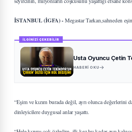
seyircinin, milyonların coşkusunu yaşattığı efsane kon
İSTANBUL (İGFA) -
Megastar Tarkan,sahneden eşine
İLGİNİZİ ÇEKEBİLİR
Usta Oyuncu Çetin Tek
HABERI OKU
“Eşim ve kızım burada değil, ayrı olunca değerlerini da
dinleyicilere duygusal anlar yaşattı.
“Hele kızımı çok özledim, ilk kez bu kadar ayrı kalıyo