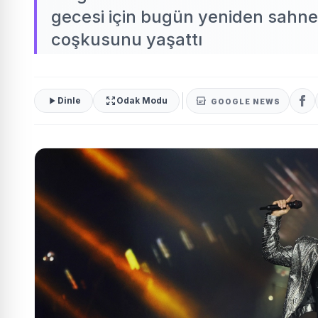
gecesi için bugün yeniden sahned
coşkusunu yaşattı
Dinle
Odak Modu
GOOGLE NEWS