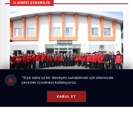
İLGİNİZİ ÇEKEBİLİR
"Size daha iyi bir deneyim sunabilmek için sitemizde
çerezler (cookies) kullanıyoruz.
Bursa Nilüfer'de Deprem Simülasyon Merkezi
'eğitim mutfağı'na dönüştü
KABUL ET
HABERI OKU
Yazılı sınav sonuçları doğrultusunda ilgili mevzuat