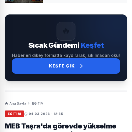
🔥
Sıcak Gündemi
Keşfet
Haberleri dikey formatta kaydırarak, sıkılmadan oku!
KEŞFE ÇIK
Ana Sayfa
EĞİTİM
EĞİTİM
04.03.2026 - 12:35
MEB Taşra'da görevde yükselme