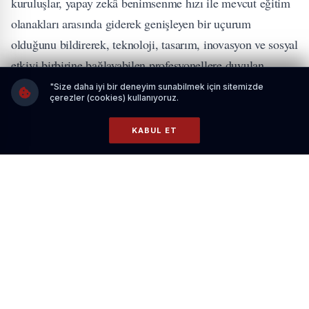
kuruluşlar, yapay zekâ benimsenme hızı ile mevcut eğitim
olanakları arasında giderek genişleyen bir uçurum
olduğunu bildirerek, teknoloji, tasarım, inovasyon ve sosyal
etkiyi birbirine bağlayabilen profesyonellere duyulan
ihtiyacı vurgulamaktadır.
"Size daha iyi bir deneyim sunabilmek için sitemizde
çerezler (cookies) kullanıyoruz.
İLGİNİZİ ÇEKEBİLİR
KABUL ET
Rönesans Nedir? Sanatın, Bilimin ve İnsanlığın
Yeniden Doğuşu