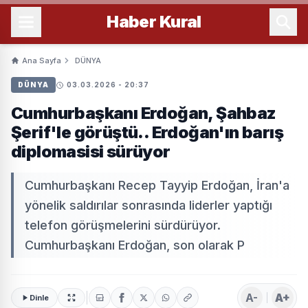
Haber
Kural
Ana Sayfa
DÜNYA
DÜNYA
03.03.2026 - 20:37
Cumhurbaşkanı Erdoğan, Şahbaz
Şerif'le görüştü.. Erdoğan'ın barış
diplomasisi sürüyor
Cumhurbaşkanı Recep Tayyip Erdoğan, İran'a
yönelik saldırılar sonrasında liderler yaptığı
telefon görüşmelerini sürdürüyor.
Cumhurbaşkanı Erdoğan, son olarak P
A-
A+
Dinle